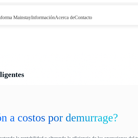
aforma Mainstay
Información
Acerca de
Contacto
ligentes
ón a costos por demurrage?