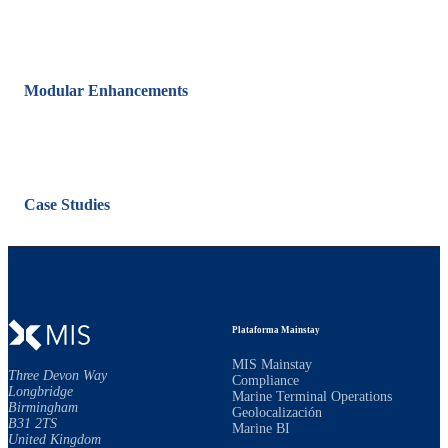
Modular Enhancements
Case Studies
Plataforma Mainstay
MIS Mainstay
Three Devon Way
Compliance
Longbridge
Marine Terminal Operations
Birmingham
Geolocalización
B31 2TS
Marine BI
United Kingdom