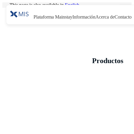
This page is also available in
English
.
Plataforma Mainstay
Información
Acerca de
Contacto
Productos